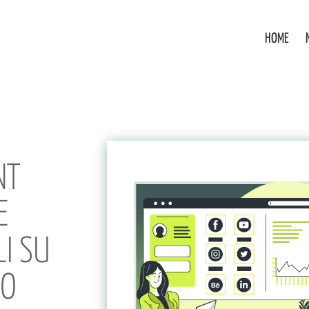
HOME
NT
E
LI SU
RO