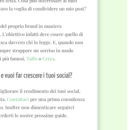
oro testa. Cosa può interessare ai miei
loro la voglia di condividere un mio post?
re del proprio brand in maniera
 L’obiettivo infatti deve essere quello di
sca davvero chi lo legge. E, quando non
 sempre strappare un sorriso in modo
i più famosi,
Taffo
o
Ceres
.
 vuoi far crescere i tuoi social?
igliorare il rendimento dei tuoi social,
sta.
Contattaci
per una prima consulenza
o. Inoltre non dimenticare seguirci
rderti le nostre prossime guide.