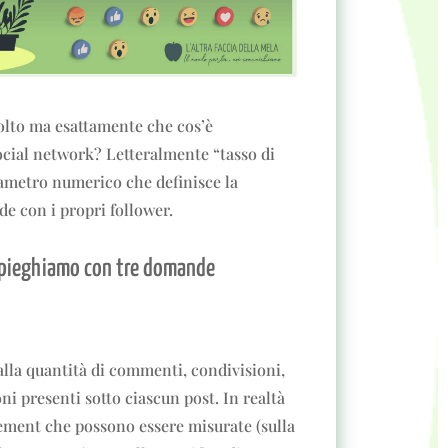
olto ma esattamente che cos’è
cial network? Letteralmente “tasso di
rametro numerico che definisce la
de con i propri follower.
spieghiamo con tre domande
lla quantità di commenti, condivisioni,
oni presenti sotto ciascun post. In realtà
gement che possono essere misurate (sulla