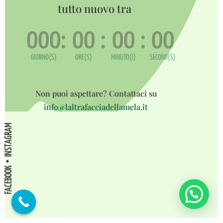
tutto nuovo tra
000
:
00
:
00
:
00
GIORNO(S)
ORE(S)
MINUTO(I)
SECOND(S)
Non puoi aspettare? Contattaci su
info@laltrafacciadellamela.it
INSTAGRAM
FACEBOOK