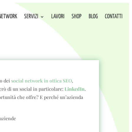
NETWORK
SERVIZI
LAVORI
SHOP
BLOG
CONTATTI
to dei
social network in ottica SEO
,
erò di un social in particolare:
LinkedIn
.
portunità che offre? E perché un’azienda