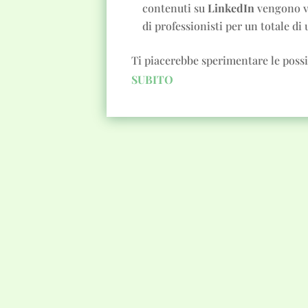
contenuti su
LinkedIn
vengono vi
di professionisti per un totale di
Ti piacerebbe sperimentare le possi
SUBITO