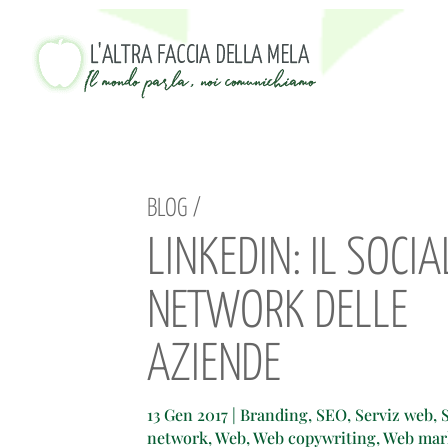
BLOG /
LINKEDIN: IL SOCIA
NETWORK DELLE
AZIENDE
13 Gen 2017
|
Branding
,
SEO
,
Serviz web
,
network
,
Web
,
Web copywriting
,
Web mar