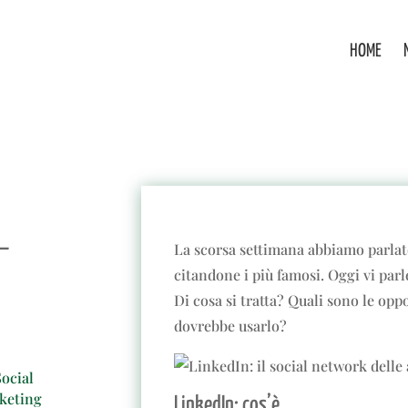
HOME
L
La scorsa settimana abbiamo parla
citandone i più famosi. Oggi vi parl
Di cosa si tratta? Quali sono le op
dovrebbe usarlo?
Social
keting
LinkedIn: cos’è