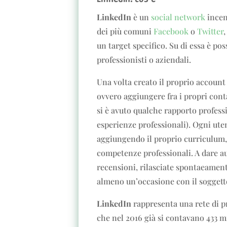
LinkedIn
è un
social network
incen
dei più comuni
Facebook
o
Twitter
,
un target specifico. Su di essa è poss
professionisti o aziendali.
Una volta creato il proprio account 
ovvero aggiungere fra i propri cont
si è avuto qualche rapporto professi
esperienze professionali). Ogni ute
aggiungendo il proprio curriculum, 
competenze professionali. A dare au
recensioni, rilasciate spontaeament
almeno un’occasione con il soggetto
LinkedIn
rappresenta una rete di pro
che nel 2016 già si contavano 433 mil