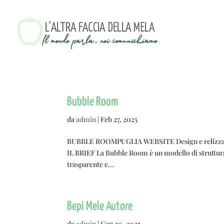
Bubble Room
da
admin
|
Feb 27, 2025
BUBBLE ROOMPUGLIA WEBSITE Design e relizzazion
IL BRIEF La Bubble Room è un modello di struttura 
trasparente e...
Bepi Mele Autore
da
admin
|
Gen 20, 2025