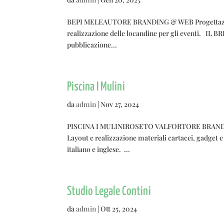
BEPI MELEAUTORE BRANDING & WEB Progettazione e
realizzazione delle locandine per gli eventi. IL B
pubblicazione...
Piscina I Mulini
da
admin
|
Nov 27, 2024
PISCINA I MULINIROSETO VALFORTORE BRANDING & 
Layout e realizzazione materiali cartacei, gadget 
italiano e inglese. ...
Studio Legale Contini
da
admin
|
Ott 25, 2024