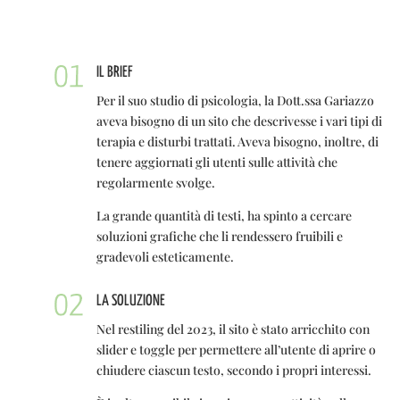
IL BRIEF
Per il suo studio di psicologia, la Dott.ssa Gariazzo
aveva bisogno di un sito che descrivesse i vari tipi di
terapia e disturbi trattati. Aveva bisogno, inoltre, di
tenere aggiornati gli utenti sulle attività che
regolarmente svolge.
La grande quantità di testi, ha spinto a cercare
soluzioni grafiche che li rendessero fruibili e
gradevoli esteticamente.
LA SOLUZIONE
Nel restiling del 2023, il sito è stato arricchito con
slider e toggle per permettere all’utente di aprire o
chiudere ciascun testo, secondo i propri interessi.