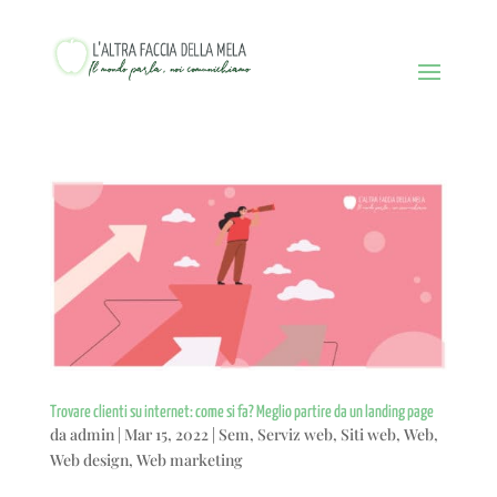
Trovare clienti su internet: come si fa? Meglio partire da un landing page
da
admin
|
Mar 15, 2022
|
Sem
,
Serviz web
,
Siti web
,
Web
,
Web design
,
Web marketing