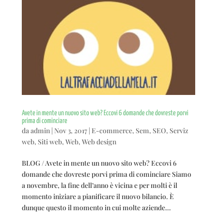
Avete in mente un nuovo sito web? Eccovi 6 domande che dovreste porvi
prima di cominciare
da
admin
|
Nov 3, 2017
|
E-commerce
,
Sem
,
SEO
,
Serviz
web
,
Siti web
,
Web
,
Web design
BLOG / Avete in mente un nuovo sito web? Eccovi 6
domande che dovreste porvi prima di cominciare Siamo
a novembre, la fine dell’anno è vicina e per molti è il
momento iniziare a pianificare il nuovo bilancio. È
dunque questo il momento in cui molte aziende...