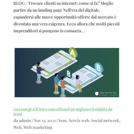
BLOG / Trovare clienti su internet: come si fa? Meglio
partire da un landing page Nell’era del digitale,
espandersi alle nuove opportunità offerte dal mercato è
diventata una vera esigenza. Ecco allora che molti piccoli
imprenditori si pongono la consueta...
Cosa sono gli A/B test e come utilizzarli per migliorare la visibilità del
brand
da
admin
|
Nov 13, 2021
|
Sem
,
Serviz web
,
Social network
,
Web
,
Web marketing