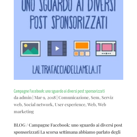
Campagne Facebook: uno sguardo ai diversi post sponsorizzati
da
admin
|
Mar 9, 2018
|
Comunicazione
,
Sem
,
Serviz
web
,
Social network
,
User experience
,
Web
,
Web
marketing
BLOG / Campagne Facebook: uno sguardo ai diversi post
sponsorizzati La scorsa settimana abbiamo parlato degli