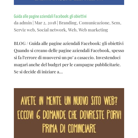
Guida alle pagine aziendali Facebook: gli obiettivi
da
admin
|
Mar 2, 2018
|
Branding
,
Comunicazione
,
Sem
,
Serviz web
,
Social network
,
Web
,
Web marketing
BLOG / Guida alle pagine aziendali Facebook: gli obiettivi
Quando si creano delle pagine aziendali Facebook, spesso
si fa l’errore di muoversi un po’ a casaccio. Investendoci
magari anche del budget per le campagne pubblicitarie.
Se si decide di iniziare a...