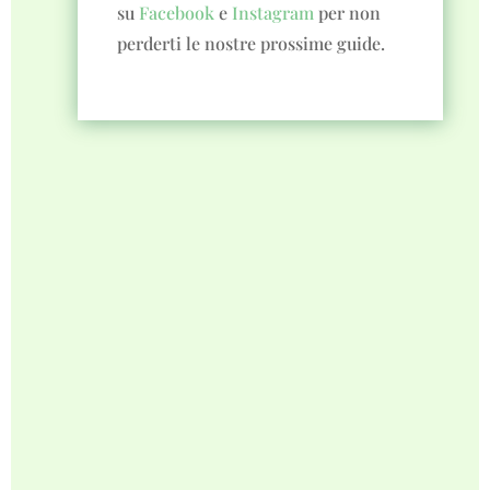
su
Facebook
e
Instagram
per non
perderti le nostre prossime guide.