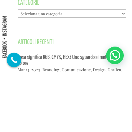
CATEGORIE
Categorie
INSTAGRAM
ARTICOLI RECENTI
FACEBOOK
Cosa significa RGB, CMYK, HEX? Uno sguardo ai metodi di
colore
Mar 15, 2023
|
Branding
,
Comunicazione
,
Design
,
Grafica
,
Progettazione grafica
,
Stampa
,
Web
Sito web professionale: oltre il sito vetrina
Feb 15, 2023
|
Comunicazione
,
Serviz web
,
Siti web
,
User
experience
,
Web
,
Web design