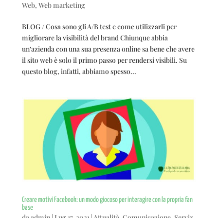
Web
,
Web marketing
BLOG / Cosa sono gli A/B test e come utilizzarli per
migliorare la visibilità del brand Chiunque abbia
un’azienda con una sua presenza online sa bene che avere
il sito web è solo il primo passo per rendersi visibili. Su
questo blog, infatti, abbiamo spesso...
Creare motivi Facebook: un modo giocoso per interagire con la propria fan
base
da
admin
|
Lug 17, 2021
|
Attualità
,
Comunicazione
,
Serviz