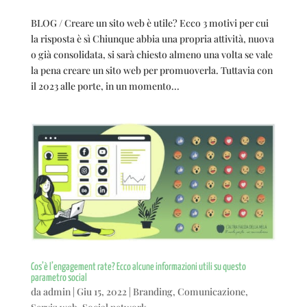
BLOG / Creare un sito web è utile? Ecco 3 motivi per cui
la risposta è sì Chiunque abbia una propria attività, nuova
o già consolidata, si sarà chiesto almeno una volta se vale
la pena creare un sito web per promuoverla. Tuttavia con
il 2023 alle porte, in un momento...
Cos’è l’engagement rate? Ecco alcune informazioni utili su questo
parametro social
da
admin
|
Giu 15, 2022
|
Branding
,
Comunicazione
,