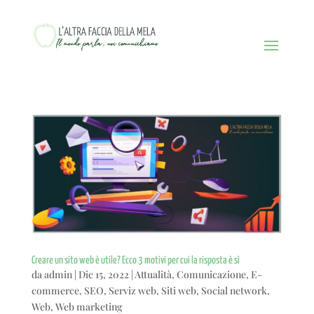
Creare un sito web è utile? Ecco 3 motivi per cui la risposta è sì
da
admin
|
Dic 15, 2022
|
Attualità
,
Comunicazione
,
E-
commerce
,
SEO
,
Serviz web
,
Siti web
,
Social network
,
Web
,
Web marketing