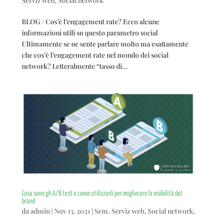
Serviz web
,
Social network
BLOG / Cos’è l’engagement rate? Ecco alcune
informazioni utili su questo parametro social
Ultimamente se ne sente parlare molto ma esattamente
che cos’è l’engagement rate nel mondo dei social
network? Letteralmente “tasso di...
Cosa sono gli A/B test e come utilizzarli per migliorare la visibilità del
brand
da
admin
|
Nov 13, 2021
|
Sem
,
Serviz web
,
Social network
,