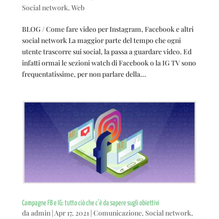
Social network
,
Web
BLOG / Come fare video per Instagram, Facebook e altri
social network La maggior parte del tempo che ogni
utente trascorre sui social, la passa a guardare video. Ed
infatti ormai le sezioni watch di Facebook o la IG TV sono
frequentatissime, per non parlare della...
Campagne FB e IG: tutto ciò che c’è da sapere sugli obiettivi
da
admin
|
Apr 17, 2021
|
Comunicazione
,
Social network
,