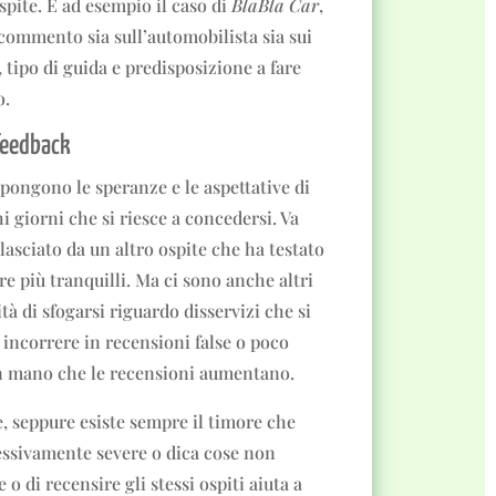
ospite. È ad esempio il caso di
BlaBla Car
,
 commento sia sull’automobilista sia sui
 tipo di guida e predisposizione a fare
o.
 feedback
ipongono le speranze e le aspettative di
i giorni che si riesce a concedersi. Va
lasciato da un altro ospite che ha testato
ere più tranquilli. Ma ci sono anche altri
tà di sfogarsi riguardo disservizi che si
i incorrere in recensioni false o poco
an mano che le recensioni aumentano.
e, seppure esiste sempre il timore che
essivamente severe o dica cose non
e o di recensire gli stessi ospiti aiuta a