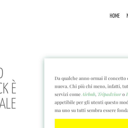
HOME
D
Da qualche anno ormai il concetto 
CK È
nuova. Chi più chi meno, infatti, t
servizi come
Airbnb
,
Tripadvisor
o
ALE
appetibile per gli utenti questo mod
ma uno su tutti sembra essere fonda