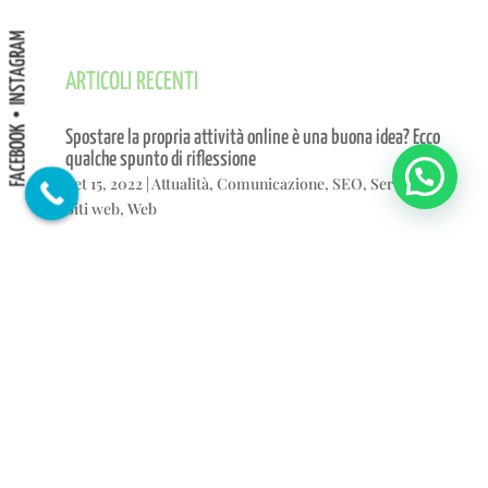
INSTAGRAM
ARTICOLI RECENTI
FACEBOOK
Spostare la propria attività online è una buona idea? Ecco
qualche spunto di riflessione
Set 15, 2022
|
Attualità
,
Comunicazione
,
SEO
,
Serviz web
,
Siti web
,
Web
Manutenzione costante del sito: un modo per andare in
vacanza tranquilli
Ago 15, 2022
|
Serviz web
,
Siti web
,
Web