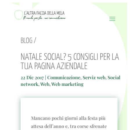
BLOG /
NATALE SOCIAL? 5 CONSIGLI PER LA
TUA PAGINA AZIENDALE
22 Dic 2017
|
Comunicazione
,
Serviz web
,
Social
network
,
Web
,
Web marketing
Mancano pochi giorni alla festa più
attesa dell’anno e, tra corse sfrenate