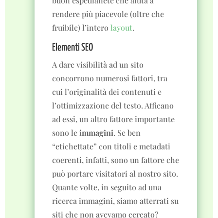
buon espedianete che aiuta a
rendere più piacevole (oltre che
fruibile) l’intero
layout
.
Elementi SEO
A dare visibilità ad un sito
concorrono numerosi fattori, tra
cui l’originalità dei contenuti e
l’ottimizzazione del testo. Afficano
ad essi, un altro fattore importante
sono le
immagini
. Se ben
“etichettate” con titoli e metadati
coerenti, infatti, sono un fattore che
può portare visitatori al nostro sito.
Quante volte, in seguito ad una
ricerca immagini, siamo atterrati su
siti che non avevamo cercato?