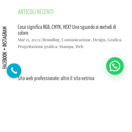
ARTICOLI RECENTI
Cosa significa RGB, CMYK, HEX? Uno sguardo ai metodi di
INSTAGRAM
colore
Mar 15, 2023
|
Branding
,
Comunicazione
,
Design
,
Grafica
,
Progettazione grafica
,
Stampa
,
Web
FACEBOOK
Sito web professionale: oltre il sito vetrina
Feb 15, 2023
|
Comunicazione
,
Serviz web
,
Siti web
,
User
experience
,
Web
,
Web design
Creare un sito web è utile? Ecco 3 motivi per cui la risposta è
sì