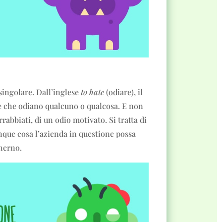
singolare. Dall’inglese
to hate
(odiare), il
ne che odiano qualcuno o qualcosa. E non
rrabbiati, di un odio motivato. Si tratta di
nque cosa l’azienda in questione possa
cherno.