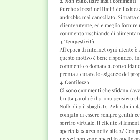
Non cancellare mai i commenti
Purché si resti nei limiti dell’ed
andrebbe mai cancellato. Si tratta
cliente/utente, ed è meglio fornire 
commento rischiando di alimentare 
Tempestività
All’epoca di internet ogni utente è 
questo motivo è bene rispondere in
commento o domanda, consolidando
pronta a curare le esigenze dei prop
Gentilezza
Ci sono commenti che sfidano davve
brutta parola è il primo pensiero c
Nulla di più sbagliato! Agli admin d
compito di essere sempre gentili ce
sorriso virtuale. Il cliente si lame
aperto la scorsa notte alle 2? Con g
negozi non sono aperti in quelle or