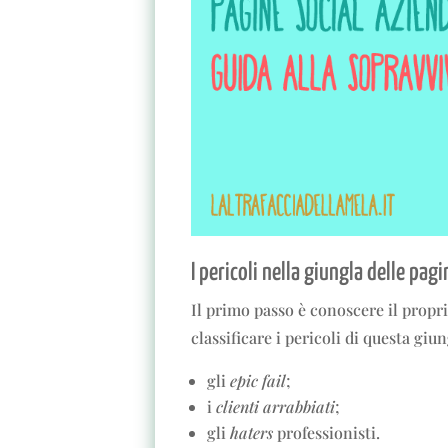
I pericoli nella giungla delle pagi
Il primo passo è conoscere il propr
classificare i pericoli di questa giun
gli
epic fail
;
i
clienti arrabbiati
;
gli
haters
professionisti.