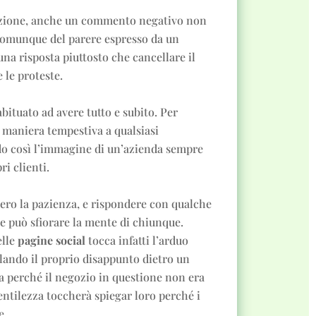
ucazione, anche un commento negativo non
 comunque del parere espresso da un
una risposta piuttosto che cancellare il
le proteste.
abituato ad avere tutto e subito. Per
 maniera tempestiva a qualsiasi
 così l’immagine di un’azienda sempre
ri clienti.
ro la pazienza, e rispondere con qualche
he può sfiorare la mente di chiunque.
elle
pagine social
tocca infatti l’arduo
lando il proprio disappunto dietro un
nta perché il negozio in questione non era
entilezza toccherà spiegar loro perché i
e.