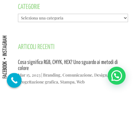
CATEGORIE
Categorie
INSTAGRAM
ARTICOLI RECENTI
Cosa significa RGB, CMYK, HEX? Uno sguardo ai metodi di
FACEBOOK
colore
Mar 15, 2023
|
Branding
,
Comunicazione
,
Design
,
Grafica
,
Progettazione grafica
,
Stampa
,
Web
Sito web professionale: oltre il sito vetrina
Feb 15, 2023
|
Comunicazione
,
Serviz web
,
Siti web
,
User
experience
,
Web
,
Web design