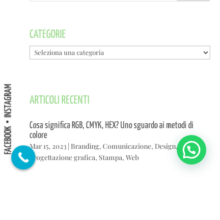
CATEGORIE
Categorie
INSTAGRAM
ARTICOLI RECENTI
Cosa significa RGB, CMYK, HEX? Uno sguardo ai metodi di
FACEBOOK
colore
Mar 15, 2023
|
Branding
,
Comunicazione
,
Design
,
Grafica
,
Progettazione grafica
,
Stampa
,
Web
Sito web professionale: oltre il sito vetrina