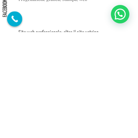
FACEBOOK
Sito web professionale: oltre il sito vetrina
Feb 15, 2023
|
Comunicazione
,
Serviz web
,
Siti web
,
User
experience
,
Web
,
Web design
Creare un sito web è utile? Ecco 3 motivi per cui la risposta è
sì
Dic 15, 2022
|
Attualità
,
Comunicazione
,
E-commerce
,
SEO
,
Serviz web
,
Siti web
,
Social network
,
Web
,
Web
marketing