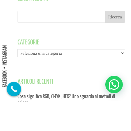
CATEGORIE
INSTAGRAM
Categorie
FACEBOOK
ARTICOLI RECENTI
Cosa significa RGB, CMYK, HEX? Uno sguardo ai metodi di
colore
Mar 15, 2023
|
Branding
,
Comunicazione
,
Design
,
Grafica
,
Progettazione grafica
,
Stampa
,
Web