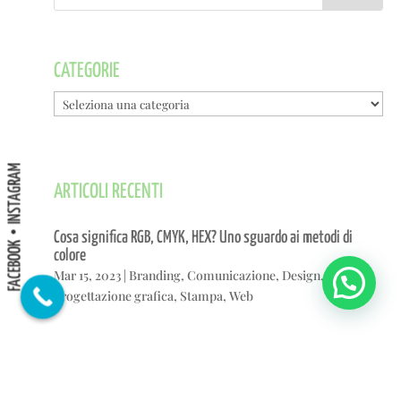
CATEGORIE
Categorie
INSTAGRAM
ARTICOLI RECENTI
Cosa significa RGB, CMYK, HEX? Uno sguardo ai metodi di
FACEBOOK
colore
Mar 15, 2023
|
Branding
,
Comunicazione
,
Design
,
Grafica
,
Progettazione grafica
,
Stampa
,
Web
Sito web professionale: oltre il sito vetrina