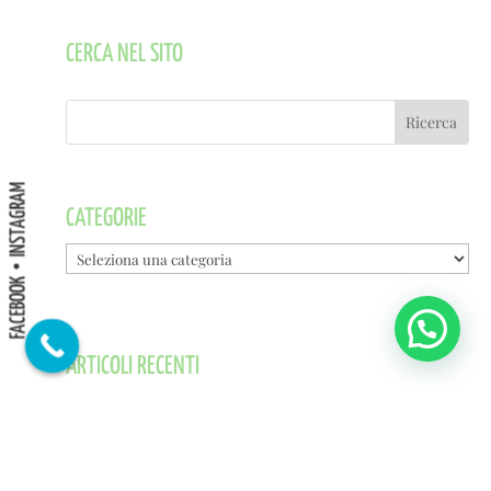
CERCA NEL SITO
INSTAGRAM
CATEGORIE
Categorie
FACEBOOK
ARTICOLI RECENTI
Trovare clienti su internet: come si fa? Meglio partire da un
landing page
Mar 15, 2022
|
Sem
,
Serviz web
,
Siti web
,
Web
,
Web design
,