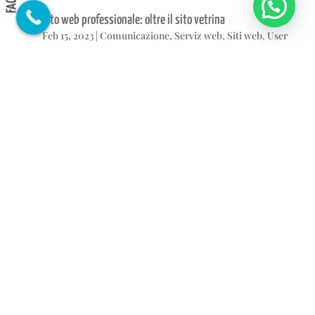
Sito web professionale: oltre il sito vetrina
Feb 15, 2023
|
Comunicazione
,
Serviz web
,
Siti web
,
User
experience
,
Web
,
Web design
Creare un sito web è utile? Ecco 3 motivi per cui la risposta è
sì
Dic 15, 2022
|
Attualità
,
Comunicazione
,
E-commerce
,
SEO
,
Serviz web
,
Siti web
,
Social network
,
Web
,
Web
marketing
« Post precedenti
COMMENTI