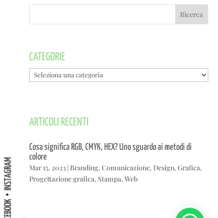
CATEGORIE
Categorie
ARTICOLI RECENTI
Cosa significa RGB, CMYK, HEX? Uno sguardo ai metodi di
colore
INSTAGRAM
Mar 15, 2023
|
Branding
,
Comunicazione
,
Design
,
Grafica
,
Progettazione grafica
,
Stampa
,
Web
FACEBOOK