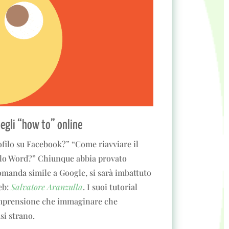
degli “how to” online
ilo su Facebook?” “Come riavviare il
lo Word?” Chiunque abbia provato
omanda simile a Google, si sarà imbattuto
eb:
Salvatore Aranzulla
. I suoi tutorial
comprensione che immaginare che
i strano.