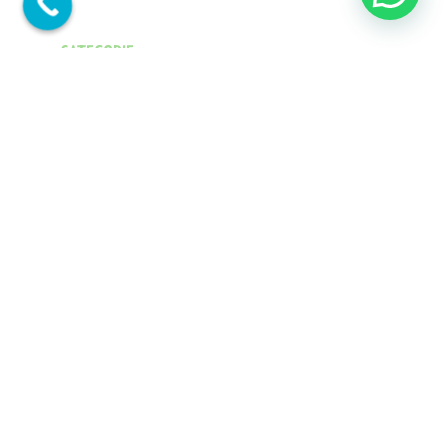
CATEGORIE
Categorie
ARTICOLI RECENTI
Cosa significa RGB, CMYK, HEX? Uno sguardo ai metodi di
colore
Mar 15, 2023
|
Branding
,
Comunicazione
,
Design
,
Grafica
,
Progettazione grafica
,
Stampa
,
Web
Sito web professionale: oltre il sito vetrina
Feb 15, 2023
|
Comunicazione
,
Serviz web
,
Siti web
,
User